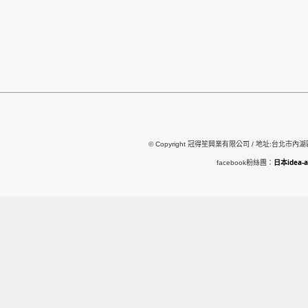
© Copyright 冠得笙興業有限公司 / 地址:台北市內湖區行
日本idea
facebook粉絲團：