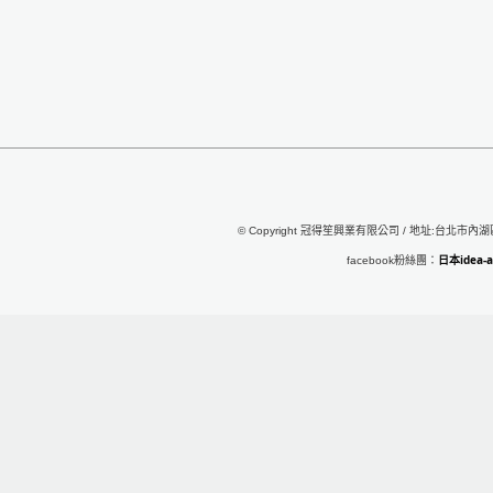
© Copyright 冠得笙興業有限公司 / 地址:台北市內湖區行
日本idea
facebook粉絲團：